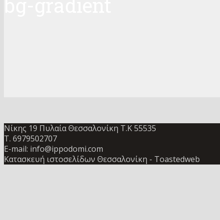
bg-gradient
Νίκης 19 Πυλαία Θεσσαλονίκη Τ.Κ 55535
Τ. 6979502707
E-mail: info@ippodomi.com
Κατασκευή ιστοσελίδων Θεσσαλονίκη
- Toastedweb