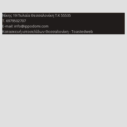
Νίκης 19 Πυλαία Θεσσαλονίκη Τ.Κ 55535
Τ. 6979502707
E-mail: info@ippodomi.com
Κατασκευή ιστοσελίδων Θεσσαλονίκη
- Toastedweb