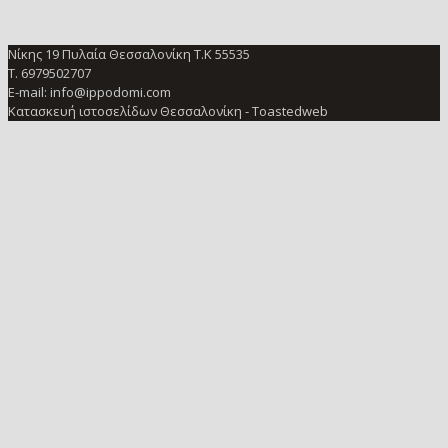
Νίκης 19 Πυλαία Θεσσαλονίκη Τ.Κ 55535
Τ. 6979502707
E-mail: info@ippodomi.com
Κατασκευή ιστοσελίδων Θεσσαλονίκη
- Toastedweb