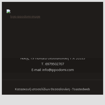
DSC_0295
bozurishte 2019 international CSIO
Νίκης 19 Πυλαία Θεσσαλονίκη Τ.Κ 55535
Τ. 6979502707
E-mail: info@ippodomi.com
Κατασκευή ιστοσελίδων Θεσσαλονίκη
- Toastedweb