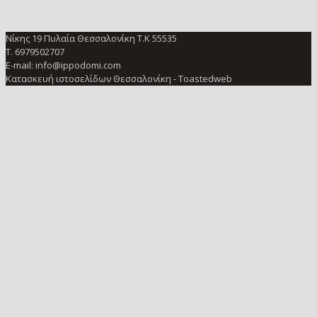
Νίκης 19 Πυλαία Θεσσαλονίκη Τ.Κ 55535
Τ. 6979502707
E-mail: info@ippodomi.com
Κατασκευή ιστοσελίδων Θεσσαλονίκη
- Toastedweb