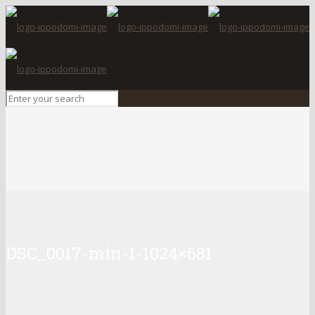
DSC_0017-min-1-1024×681