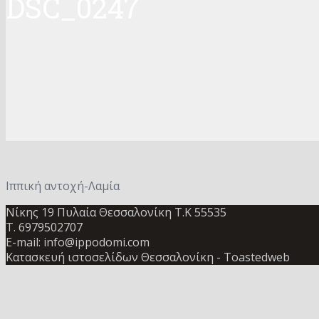
DSC_0247
Ιππική αντοχή-Λαμία
Νίκης 19 Πυλαία Θεσσαλονίκη Τ.Κ 55535
Τ. 6979502707
E-mail: info@ippodomi.com
Κατασκευή ιστοσελίδων Θεσσαλονίκη
- Toastedweb