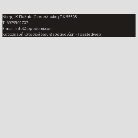
Νίκης 19 Πυλαία Θεσσαλονίκη Τ.Κ 55535
Τ. 6979502707
E-mail: info@ippodomi.com
Κατασκευή ιστοσελίδων Θεσσαλονίκη
- Toastedweb