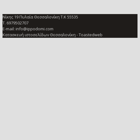
Νίκης 19 Πυλαία Θεσσαλονίκη Τ.Κ 55535
Τ. 6979502707
E-mail: info@ippodomi.com
Κατασκευή ιστοσελίδων Θεσσαλονίκη
- Toastedweb